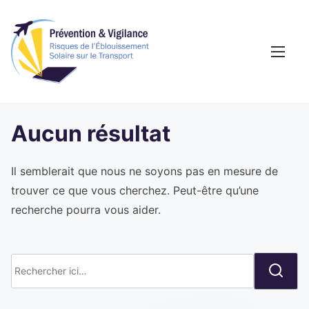
A
l
l
e
r
a
u
Aucun résultat
c
o
Il semblerait que nous ne soyons pas en mesure de
n
trouver ce que vous cherchez. Peut-être qu’une
t
recherche pourra vous aider.
e
n
u
R
e
c